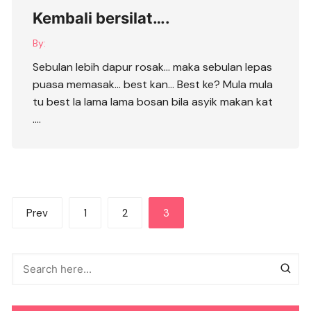
Kembali bersilat….
By:
Sebulan lebih dapur rosak… maka sebulan lepas
puasa memasak… best kan… Best ke? Mula mula
tu best la lama lama bosan bila asyik makan kat
….
Posts
Prev
1
2
3
pagination