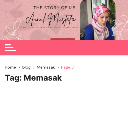
Skip
to
content
Home
blog
Memasak
Page 3
Tag:
Memasak