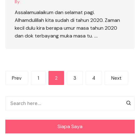
By:
Assalamualaikum dan selamat pagi.
Alhamdulillah kita sudah di tahun 2020. Zaman
kecil dulu kira berapa umur masa tahun 2020
dan dok terbayang muka masa tu. ….
Posts
Prev
1
2
3
4
Next
pagination
Siapa Saya