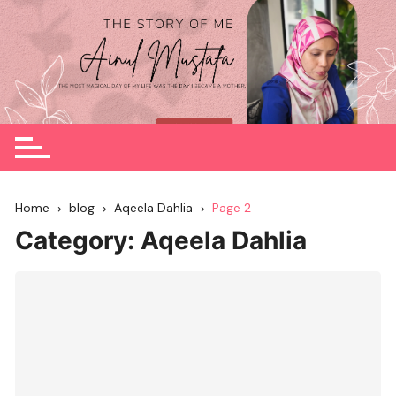
Skip
to
content
Home
blog
Aqeela Dahlia
Page 2
Category:
Aqeela Dahlia