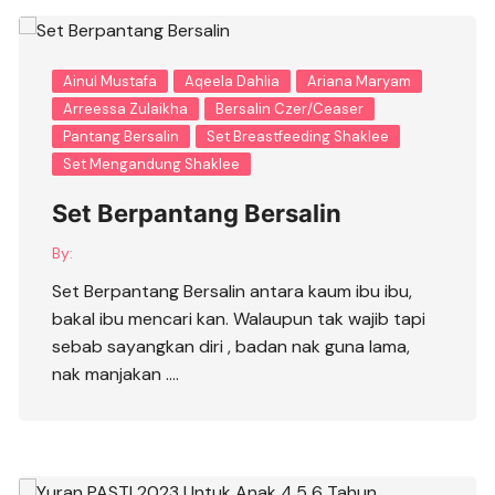
Ainul Mustafa
Aqeela Dahlia
Ariana Maryam
Arreessa Zulaikha
Bersalin Czer/Ceaser
Pantang Bersalin
Set Breastfeeding Shaklee
Set Mengandung Shaklee
Set Berpantang Bersalin
By:
Set Berpantang Bersalin antara kaum ibu ibu,
bakal ibu mencari kan. Walaupun tak wajib tapi
sebab sayangkan diri , badan nak guna lama,
nak manjakan ….